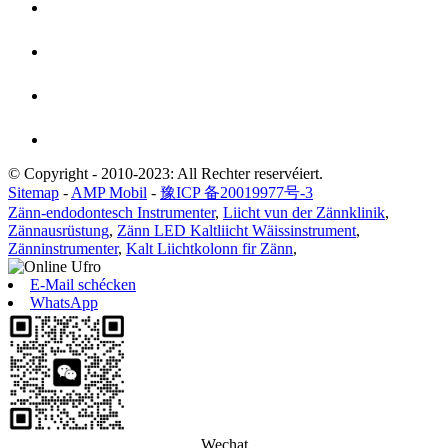
© Copyright - 2010-2023: All Rechter reservéiert.
Sitemap
-
AMP Mobil
-
豫ICP 备20019977号-3
Zänn-endodontesch Instrumenter
,
Liicht vun der Zännklinik
,
Zännausrüstung
,
Zänn LED Kaltliicht Wäissinstrument
,
Zänninstrumenter
,
Kalt Liichtkolonn fir Zänn
,
E-Mail schécken
WhatsApp
Wechat