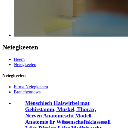
Neiegkeeten
Heem
Neiegkeeten
Neiegkeeten
Firma Neiegkeeten
Branchennews
Mënschlech Halswirbel mat
Gehirstamm, Muskel, Thorax,
Nerven Anatomescht Modell
Anatomie fir Wëssenschaftsklassesall