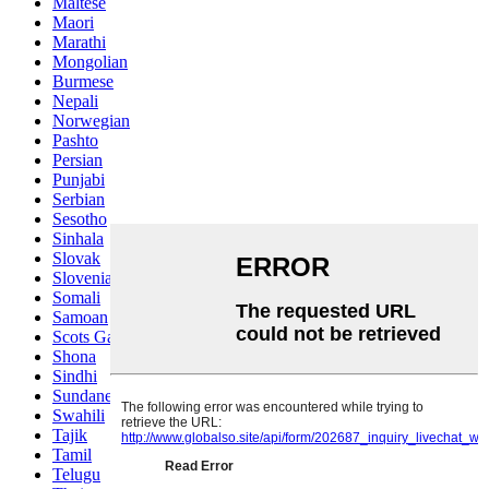
Maltese
Maori
Marathi
Mongolian
Burmese
Nepali
Norwegian
Pashto
Persian
Punjabi
Serbian
Sesotho
Sinhala
Slovak
Slovenian
Somali
Samoan
Scots Gaelic
Shona
Sindhi
Sundanese
Swahili
Tajik
Tamil
Telugu