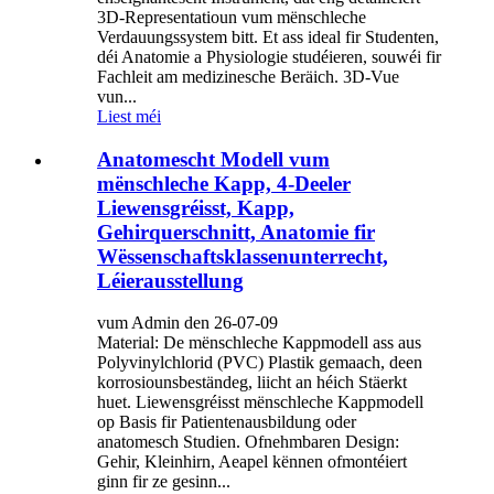
3D-Representatioun vum mënschleche
Verdauungssystem bitt. Et ass ideal fir Studenten,
déi Anatomie a Physiologie studéieren, souwéi fir
Fachleit am medizinesche Beräich. 3D-Vue
vun...
Liest méi
Anatomescht Modell vum
mënschleche Kapp, 4-Deeler
Liewensgréisst, Kapp,
Gehirquerschnitt, Anatomie fir
Wëssenschaftsklassenunterrecht,
Léierausstellung
vum Admin den 26-07-09
Material: De mënschleche Kappmodell ass aus
Polyvinylchlorid (PVC) Plastik gemaach, deen
korrosiounsbeständeg, liicht an héich Stäerkt
huet. Liewensgréisst mënschleche Kappmodell
op Basis fir Patientenausbildung oder
anatomesch Studien. Ofnehmbaren Design:
Gehir, Kleinhirn, Aeapel kënnen ofmontéiert
ginn fir ze gesinn...