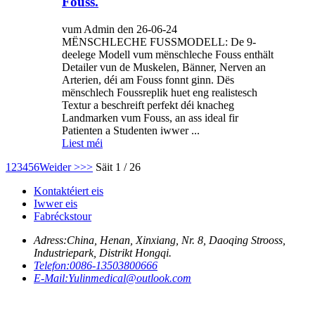
Fouss.
vum Admin den 26-06-24
MËNSCHLECHE FUSSMODELL: De 9-
deelege Modell vum mënschleche Fouss enthält
Detailer vun de Muskelen, Bänner, Nerven an
Arterien, déi am Fouss fonnt ginn. Dës
mënschlech Foussreplik huet eng realistesch
Textur a beschreift perfekt déi knacheg
Landmarken vum Fouss, an ass ideal fir
Patienten a Studenten iwwer ...
Liest méi
1
2
3
4
5
6
Weider >
>>
Säit 1 / 26
Kontaktéiert eis
Iwwer eis
Fabréckstour
Adress:
China, Henan, Xinxiang, Nr. 8, Daoqing Strooss,
Industriepark, Distrikt Hongqi.
Telefon:
0086-13503800666
E-Mail:
Yulinmedical@outlook.com