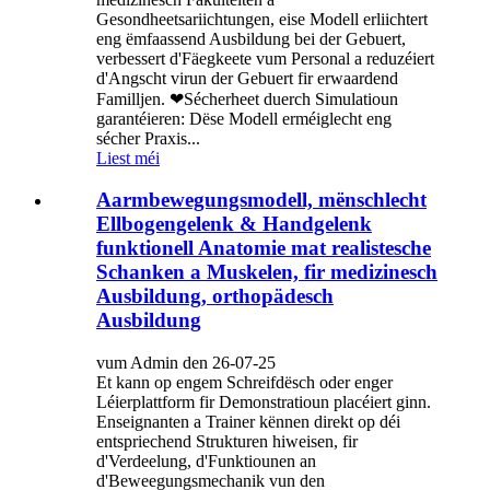
Gesondheetsariichtungen, eise Modell erliichtert
eng ëmfaassend Ausbildung bei der Gebuert,
verbessert d'Fäegkeete vum Personal a reduzéiert
d'Angscht virun der Gebuert fir erwaardend
Familljen. ❤Sécherheet duerch Simulatioun
garantéieren: Dëse Modell erméiglecht eng
sécher Praxis...
Liest méi
Aarmbewegungsmodell, mënschlecht
Ellbogengelenk & Handgelenk
funktionell Anatomie mat realistesche
Schanken a Muskelen, fir medizinesch
Ausbildung, orthopädesch
Ausbildung
vum Admin den 26-07-25
Et kann op engem Schreifdësch oder enger
Léierplattform fir Demonstratioun placéiert ginn.
Enseignanten a Trainer kënnen direkt op déi
entspriechend Strukturen hiweisen, fir
d'Verdeelung, d'Funktiounen an
d'Beweegungsmechanik vun den