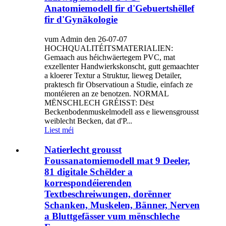
Anatomiemodell fir d'Gebuertshëllef
fir d'Gynäkologie
vum Admin den 26-07-07
HOCHQUALITÉITSMATERIALIEN:
Gemaach aus héichwäertegem PVC, mat
exzellenter Handwierkskonscht, gutt gemaachter
a kloerer Textur a Struktur, lieweg Detailer,
praktesch fir Observatioun a Studie, einfach ze
montéieren an ze benotzen. NORMAL
MËNSCHLECH GRÉISST: Dëst
Beckenbodenmuskelmodell ass e liewensgrousst
weiblecht Becken, dat d'P...
Liest méi
Natierlecht grousst
Foussanatomiemodell mat 9 Deeler,
81 digitale Schëlder a
korrespondéierenden
Textbeschreiwungen, dorënner
Schanken, Muskelen, Bänner, Nerven
a Bluttgefässer vum mënschleche