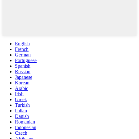
English
French
German
Portuguese
Spanish
Russian
Japanese
Korean
Arabic
Irish
Greek
Turkish
Italian
Danish
Romanian
Indonesian
Czech
Afrikaans