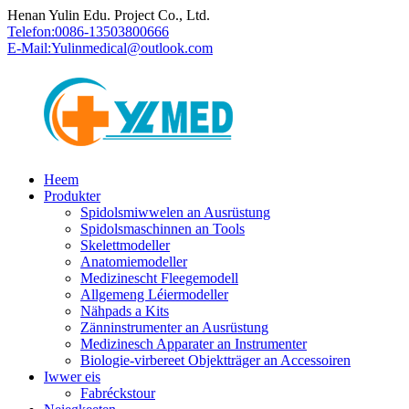
Henan Yulin Edu. Project Co., Ltd.
Telefon:
0086-13503800666
E-Mail:
Yulinmedical@outlook.com
Heem
Produkter
Spidolsmiwwelen an Ausrüstung
Spidolsmaschinnen an Tools
Skelettmodeller
Anatomiemodeller
Medizinescht Fleegemodell
Allgemeng Léiermodeller
Nähpads a Kits
Zänninstrumenter an Ausrüstung
Medizinesch Apparater an Instrumenter
Biologie-virbereet Objektträger an Accessoiren
Iwwer eis
Fabréckstour