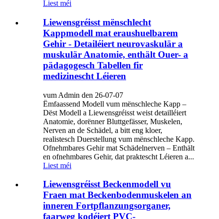
Liest méi
Liewensgréisst mënschlecht
Kappmodell mat eraushuelbarem
Gehir - Detailéiert neurovaskulär a
muskulär Anatomie, enthält Ouer- a
pädagogesch Tabellen fir
medizinescht Léieren
vum Admin den 26-07-07
Ëmfaassend Modell vum mënschleche Kapp –
Dëst Modell a Liewensgréisst weist detailléiert
Anatomie, dorënner Bluttgefässer, Muskelen,
Nerven an de Schädel, a bitt eng kloer,
realistesch Duerstellung vum mënschleche Kapp.
Ofnehmbares Gehir mat Schädelnerven – Enthält
en ofnehmbares Gehir, dat praktescht Léieren a...
Liest méi
Liewensgréisst Beckenmodell vu
Fraen mat Beckenbodenmuskelen an
inneren Fortpflanzungsorganer,
faarweg kodéiert PVC-