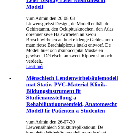
Léier Display Léier Medizinescht
Modell
vum Admin den 26-08-03
Liewensgréisst Design, de Modell enthält de
Gehirstamm, den Ockipitusknochen, den Atlas,
dorënner siwe Halswirbelen an zwou
Broschtwirbelen an huet e klenge Gehirstamm
mam rietse Brachialplexus intakt entworf. De
Modell huet och d'suboccipital Muskelen
gewisen. Déi éischt an zweet Rippen sinn och
verdeelt...
Liest méi
Mënschlech Lendenwirbelsäulemodell
mat Stativ, PVC-Material Klinik-
Bildungsinstrument fir
Studienausstellung a
Rehabilitatiounsëmfeld, Anatomescht
Modell fir Patienten a Studenten
vum Admin den 26-07-30
Liewensähnlech Strukturreplikatioun: De
komplette Wirbelsäulemodell reproduzéiert