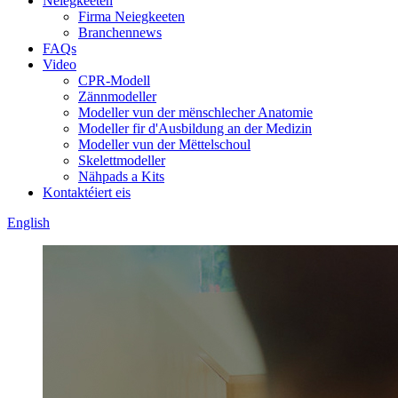
Neiegkeeten
Firma Neiegkeeten
Branchennews
FAQs
Video
CPR-Modell
Zännmodeller
Modeller vun der mënschlecher Anatomie
Modeller fir d'Ausbildung an der Medizin
Modeller vun der Mëttelschoul
Skelettmodeller
Nähpads a Kits
Kontaktéiert eis
English