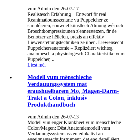
vum Admin den 26-07-17
Realistesch Erfahrung – Entworf fir real
Reanimatiounsszenarie vu Puppelcher ze
simuléieren, souwuel künstlech Atmung wéi och
Broschtkompressiounen z'ënnerstëtzen, fir de
Benotzer ze hëllefen, präzis an effektiv
Liewensrettungstechniken ze üben. Liewensecht
Puppelchersanatomie – Replizéiert wichteg
anatomesch a physiologesch Charakteristike vum
Puppelcher, ...
Liest méi
Modell vum mënschleche
Verdauungssystem mat
eraushuelbarem Mo, Magen-Darm-
Trakt a Colon, inklusiv
Produkthandbuch
vum Admin den 26-07-13
Modell vun enger Krankheet vum mënschleche
Colon/Magen: Dëst Anatomiemodell vum
Verdauungssystem ass en edukativt an
enseignantescht Instrument, dat eng detailléiert