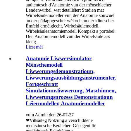
authentesch d'Anatomie vun der mënschlecher
Lendenwirbel, wat detailléiert Studien mat
Wirbelsäulemodeller vun der Anatomie souwuel
an der pädagogescher wéi och an der klinescher
Ëmfeld erméiglecht, Wirbelsäulemodell,
Wirbelsäuleanatomiemodell Kompakt a portabel:
Den Anatomiemodell vun der Wirbelsäule ass
kleng...
Liest méi
Anatomie Liwwersimulator
Mënschemodell
Liwwerungsdemonstratioun,
Liwwerungsausbildungsinstrumenter,
Fortgeschratt
Simulatiounsliwwerung, Maschinnen,
Liwwerungsprozess Demonstratioun
Léiermodeller, Anatomiemodeller
vum Admin den 26-07-27
❤Villsäiteg Notzung a verschiddene
medezinesche Beräicher: Gëeegent fir
medizinesch Fakultéiten a