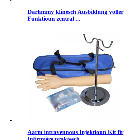
Darhmmy klinesch Ausbildung voller
Funktioun zentral ...
Aarm intravennous Injektioun Kit fir
Infirmière praktesch ...