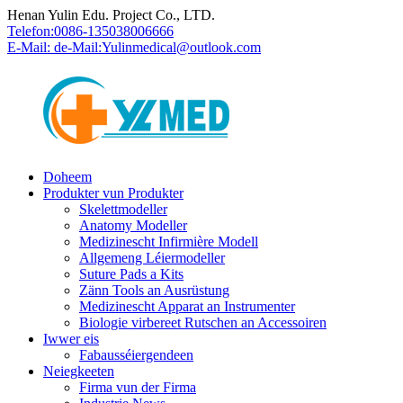
Henan Yulin Edu. Project Co., LTD.
Telefon:
0086-135038006666
E-Mail: de-Mail:
Yulinmedical@outlook.com
Doheem
Produkter vun Produkter
Skelettmodeller
Anatomy Modeller
Medizinescht Infirmière Modell
Allgemeng Léiermodeller
Suture Pads a Kits
Zänn Tools an Ausrüstung
Medizinescht Apparat an Instrumenter
Biologie virbereet Rutschen an Accessoiren
Iwwer eis
Fabausséiergendeen
Neiegkeeten
Firma vun der Firma