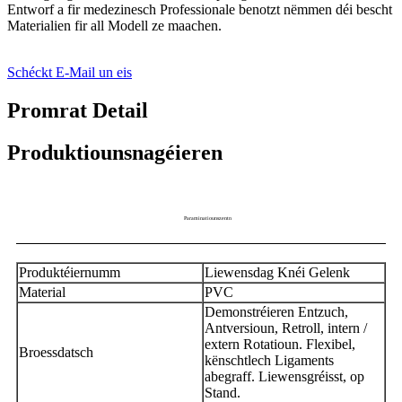
Entworf a fir medezinesch Professionale benotzt nëmmen déi bescht
Materialien fir all Modell ze maachen.
Schéckt E-Mail un eis
Promrat Detail
Produktiounsnagéieren
Paraminatiounszentn
Produktéiernumm
Liewensdag Knéi Gelenk
Material
PVC
Demonstréieren Entzuch,
Antversioun, Retroll, intern /
extern Rotatioun. Flexibel,
Broessdatsch
kënschtlech Ligaments
abegraff. Liewensgréisst, op
Stand.