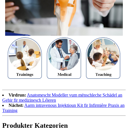
Virdrun:
Anatomescht Modeller vum mënschleche Schädel an
Gehir fir medizinesch Léieren
Nächst:
Aarm intravenous Injektioun Kit fir Infirmière Praxis an
Training
Produkter Kategorien