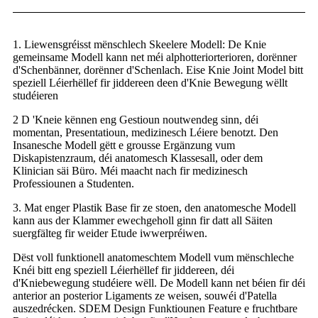
1. Liewensgréisst mënschlech Skeelere Modell: De Knie
gemeinsame Modell kann net méi alphotteriorterioren, dorënner
d'Schenbänner, dorënner d'Schenlach. Eise Knie Joint Model bitt
speziell Léierhëllef fir jiddereen deen d'Knie Bewegung wëllt
studéieren
2 D 'Kneie kënnen eng Gestioun noutwendeg sinn, déi
momentan, Presentatioun, medizinesch Léiere benotzt. Den
Insanesche Modell gëtt e grousse Ergänzung vum
Diskapistenzraum, déi anatomesch Klassesall, oder dem
Klinician säi Büro. Méi maacht nach fir medizinesch
Professiounen a Studenten.
3. Mat enger Plastik Base fir ze stoen, den anatomesche Modell
kann aus der Klammer ewechgeholl ginn fir datt all Säiten
suergfälteg fir weider Etude iwwerpréiwen.
Dëst voll funktionell anatomeschtem Modell vum mënschleche
Knéi bitt eng speziell Léierhëllef fir jiddereen, déi
d'Kniebewegung studéiere wëll. De Modell kann net béien fir déi
anterior an posterior Ligaments ze weisen, souwéi d'Patella
auszedrécken. SDEM Design Funktiounen Feature e fruchtbare