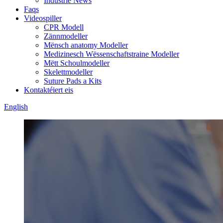
Industrie News
Faqs
Videospiller
CPR Modell
Zännmodeller
Mënsch anatomy Modeller
Medizinesch Wëssenschaftstraine Modeller
Mëtt Schoulmodeller
Skelettmodeller
Suture Pads a Kits
Kontaktéiert eis
English