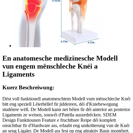
En anatomesche medizinesche Modell
vun engem mënschleche Knéi a
Ligaments
Kuerz Beschreiwung:
Dëst voll funktionell anatomeschtem Modell vum mënschleche Knéi
bitt eng speziell Léierhëllef fir jiddereen, déi d'Kniebewegung
studéiere wëll. De Modell kann net béien fir déi anterior an posterior
Ligaments ze weisen, souwéi d'Patella auszedrécken. SDEM
Design Funktiounen Feature e fruchtbare Reipe déi komplett
onsichtbar fir d'Hardware ass, erlaabt eng unikritterung vun de Knéi
an seng Ligaler. De Modell ass fest op eng attraktiv Basis montéiert.