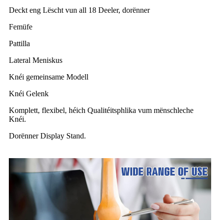
Deckt eng Lëscht vun all 18 Deeler, dorënner
Femüfe
Pattilla
Lateral Meniskus
Knéi gemeinsame Modell
Knéi Gelenk
Komplett, flexibel, héich Qualitéitsphlika vum mënschleche
Knéi.
Dorënner Display Stand.