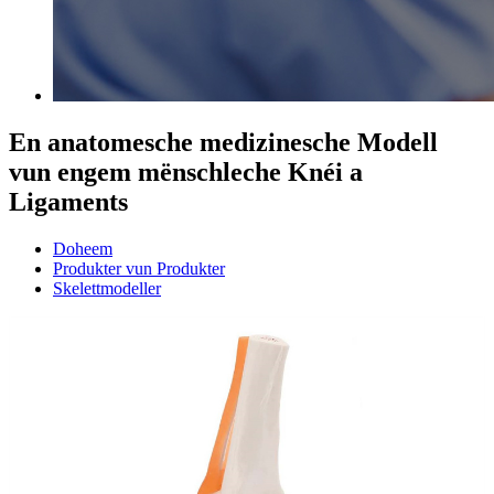
En anatomesche medizinesche Modell
vun engem mënschleche Knéi a
Ligaments
Doheem
Produkter vun Produkter
Skelettmodeller