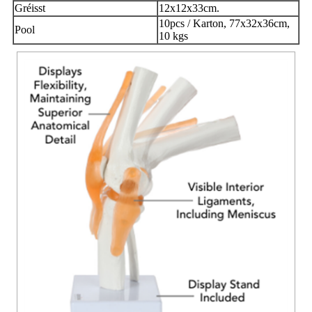
Gréisst
12x12x33cm.
10pcs / Karton, 77x32x36cm,
Pool
10 kgs