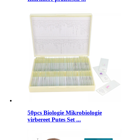
50pcs Biologie Mikrobiologie
virbereet Putes Set ...