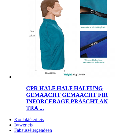
CPR HALF HALF HALFUNG
GEMAACHT GEMAACHT FIR
INFORCERAGE PRÄSCHT AN
TRA ...
Kontaktéiert eis
Iwwer eis
Fabausséiergendeen