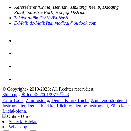
Adresséieren:
China, Hennan, Xinxiang, nee. 8, Daoqing
Road, Industrie Park, Hongqi Distrikt.
Telefon:
0086-135038006666
E-Mail: de-Mail:
Yulinmedical@outlook.com
© Copyright - 2010-2023: All Rechter reservéiert.
Sitemap
-
豫 icp 备 20019977 号 -3
Zänn Tools
,
Zännrüstung
,
Dental Klinik Liicht
,
Zänn endodontéiert
Instrumenter
,
Dental huet kal Liicht whitening Instrument
,
Zänn kale
Liichtkolonn
,
Schéckt E-Mail
Whatsapp