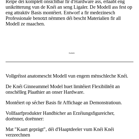
Reipe déi komplett onsichtbar fir d'Hardware ass, erlaabt eng
unikritterung vun de Knéi an seng Ligaler. De Modell ass fest op
eng attraktiv Basis montéiert. Entworf a fir medezinesch
Professionale benotzt nëmmen déi bescht Materialien fir all
Modell ze maachen.
Enthält
Vollgréisst anatomescht Modell vun engem mënschleche Knéi.
De Knéi Ginneammel Model huet limitéiert Flexibilitéit an
onschëlleg Plaathier an onser Hardware.
Montéiert op sécher Basis fir Affichage an Demonstratioun.
Vollfaarfprodukter Handbicher an Erzéiungsfigureicher,
dorënner, dorënner:
Mat "Kaart geprägt", déi d'Haaptdeeler vum Knéi Knéi
verzeechnen