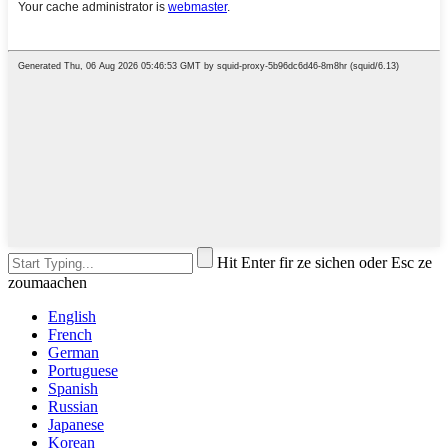
Hit Enter fir ze sichen oder Esc ze
zoumaachen
English
French
German
Portuguese
Spanish
Russian
Japanese
Korean