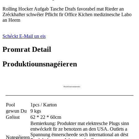
Rolling Hocker Aufgab Tasche Drafs favorabel mat Rieder an
Zréckhafter schwéier Pflicht fir Office Kichen medizinesche Labo
an Heem
Schéckt E-Mail un eis
Promrat Detail
Produktiounsnagéieren
Paraminatiounszentn
Pool
1pcs / Karton
gewun Du
9 kgs
Gréisst
62 * 22 * ​​60cm
Bemierkung: Produkter mat elektresche Plugs sinn
entwéckelt fir ze benotzen an den USA. Outlets a
Spannung ënnerscheede sech international an dëst
Notegéieren