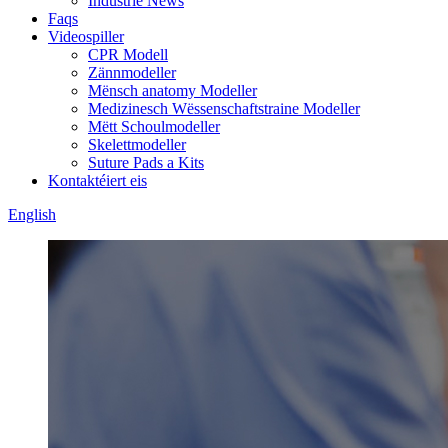
Industrie News
Faqs
Videospiller
CPR Modell
Zännmodeller
Mënsch anatomy Modeller
Medizinesch Wëssenschaftstraine Modeller
Mëtt Schoulmodeller
Skelettmodeller
Suture Pads a Kits
Kontaktéiert eis
English