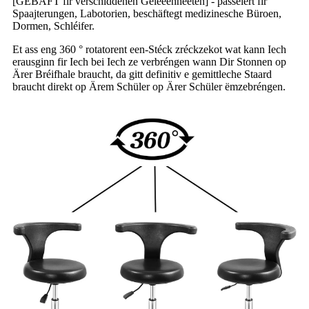
[GEBAFT fir verschiddenen Geleeënheeten] - passéiert fir
Spaajterungen, Labotorien, beschäftegt medizinesche Büroen,
Dormen, Schléifer.
Et ass eng 360 ° rotatorent een-Stéck zréckzekot wat kann Iech
erausginn fir Iech bei Iech ze verbréngen wann Dir Stonnen op
Ärer Bréifhale braucht, da gitt definitiv e gemittleche Staard
braucht direkt op Ärem Schüler op Ärer Schüler ëmzebréngen.