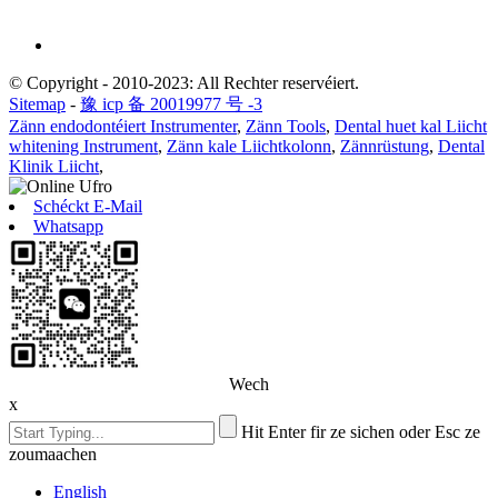
© Copyright - 2010-2023: All Rechter reservéiert.
Sitemap
-
豫 icp 备 20019977 号 -3
Zänn endodontéiert Instrumenter
,
Zänn Tools
,
Dental huet kal Liicht
whitening Instrument
,
Zänn kale Liichtkolonn
,
Zännrüstung
,
Dental
Klinik Liicht
,
Schéckt E-Mail
Whatsapp
Wech
x
Hit Enter fir ze sichen oder Esc ze
zoumaachen
English