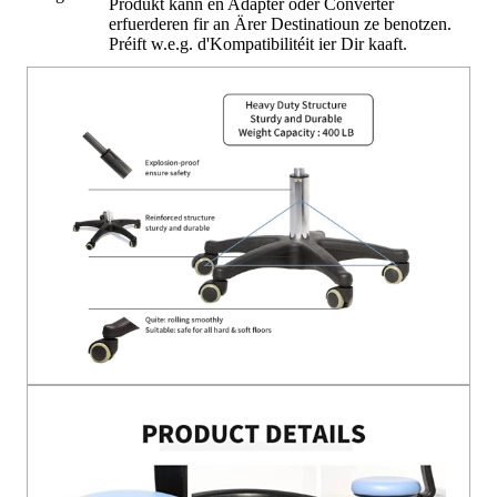
Produkt kann en Adapter oder Converter
erfuerderen fir an Ärer Destinatioun ze benotzen.
Préift w.e.g. d'Kompatibilitéit ier Dir kaaft.