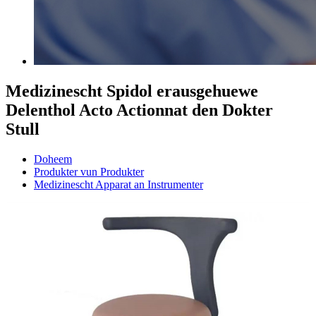
Medizinescht Spidol erausgehuewe
Delenthol Acto Actionnat den Dokter
Stull
Doheem
Produkter vun Produkter
Medizinescht Apparat an Instrumenter