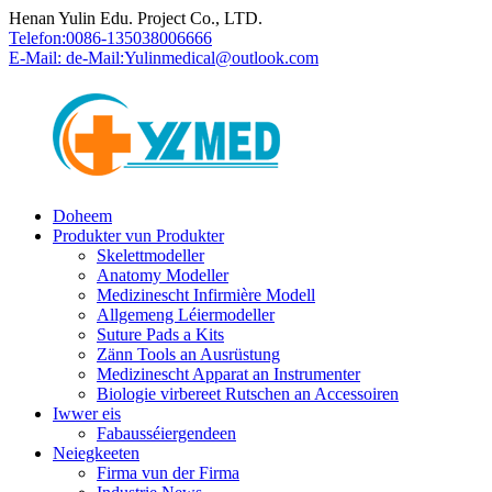
Henan Yulin Edu. Project Co., LTD.
Telefon:
0086-135038006666
E-Mail: de-Mail:
Yulinmedical@outlook.com
Doheem
Produkter vun Produkter
Skelettmodeller
Anatomy Modeller
Medizinescht Infirmière Modell
Allgemeng Léiermodeller
Suture Pads a Kits
Zänn Tools an Ausrüstung
Medizinescht Apparat an Instrumenter
Biologie virbereet Rutschen an Accessoiren
Iwwer eis
Fabausséiergendeen
Neiegkeeten
Firma vun der Firma