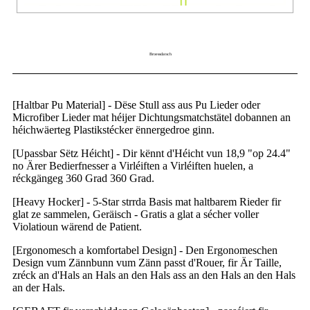
Broessdatsch
[Haltbar Pu Material] - Dëse Stull ass aus Pu Lieder oder
Microfiber Lieder mat héijer Dichtungsmatchstätel dobannen an
héichwäerteg Plastikstécker ënnergedroe ginn.
[Upassbar Sëtz Héicht] - Dir kënnt d'Héicht vun 18,9 "op 24.4"
no Ärer Bedierfnesser a Virléiften a Virléiften huelen, a
réckgängeg 360 Grad 360 Grad.
[Heavy Hocker] - 5-Star strrda Basis mat haltbarem Rieder fir
glat ze sammelen, Geräisch - Gratis a glat a sécher voller
Violatioun wärend de Patient.
[Ergonomesch a komfortabel Design] - Den Ergonomeschen
Design vum Zännbunn vum Zänn passt d'Rouer, fir Är Taille,
zréck an d'Hals an Hals an den Hals ass an den Hals an den Hals
an der Hals.