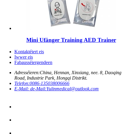
Mini Ufänger Training AED Trainer
Kontaktéiert eis
Iwwer eis
Fabausséiergendeen
Adresséieren:
China, Hennan, Xinxiang, nee. 8, Daoqing
Road, Industrie Park, Hongqi Distrikt.
Telefon:
0086-135038006666
E-Mail: de-Mail:
Yulinmedical@outlook.com