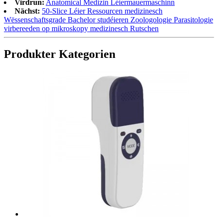
Virdrun:
Anatomical Medizin Léiermauermaschinn
Nächst:
50-Slice Léier Ressourcen medizinesch
Wëssenschaftsgrade Bachelor studéieren Zoologologie Parasitologie
virbereeden op mikroskopy medizinesch Rutschen
Produkter Kategorien