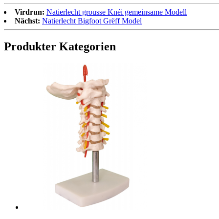
Virdrun:
Natierlecht grousse Knéi gemeinsame Modell
Nächst:
Natierlecht Bigfoot Grëff Model
Produkter Kategorien