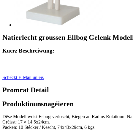
Natierlecht groussen Ellbog Gelenk Model
Kuerz Beschreiwung:
Schéckt E-Mail un eis
Promrat Detail
Produktiounsnagéieren
Dëse Modell weist Esbogsverloscht, Biegen an Radius Rotatioun. Nati
Gréisst: 17 × 14.5x24cm.
Packen: 10 Stécker / Këscht, 74x43x29cm, 6 kgs