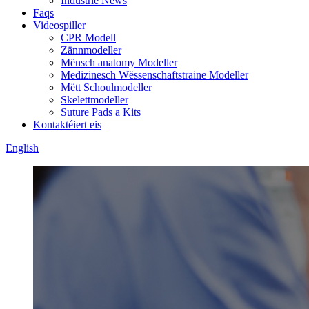
Industrie News
Faqs
Videospiller
CPR Modell
Zännmodeller
Mënsch anatomy Modeller
Medizinesch Wëssenschaftstraine Modeller
Mëtt Schoulmodeller
Skelettmodeller
Suture Pads a Kits
Kontaktéiert eis
English