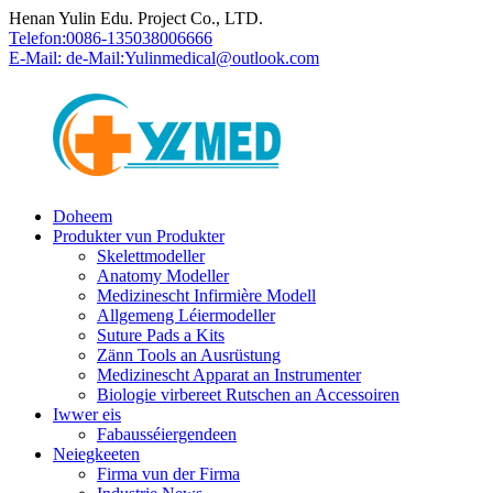
Henan Yulin Edu. Project Co., LTD.
Telefon:
0086-135038006666
E-Mail: de-Mail:
Yulinmedical@outlook.com
Doheem
Produkter vun Produkter
Skelettmodeller
Anatomy Modeller
Medizinescht Infirmière Modell
Allgemeng Léiermodeller
Suture Pads a Kits
Zänn Tools an Ausrüstung
Medizinescht Apparat an Instrumenter
Biologie virbereet Rutschen an Accessoiren
Iwwer eis
Fabausséiergendeen
Neiegkeeten
Firma vun der Firma