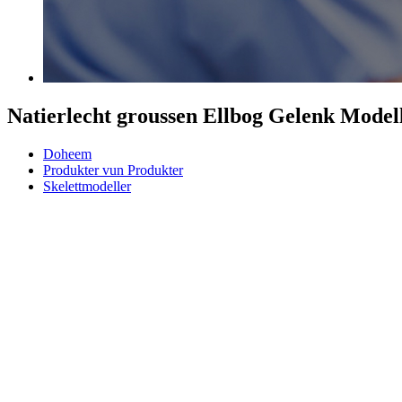
Natierlecht groussen Ellbog Gelenk Model
Doheem
Produkter vun Produkter
Skelettmodeller