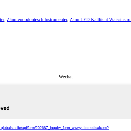
ter
,
Zänn-endodontesch Instrumenter
,
Zänn LED Kaltliicht Wäissinstr
Wechat