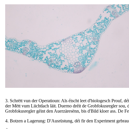
3. Schrëtt vun der Operatioun: Als éischt leet d'biologesch Prouf, dé
der Mëtt vum Liichtlach läit. Duerno dréit de Grobfokusregler sou, 
Grobfokusregler géint den Auerzäresënn, bis d'Bild kloer ass. De Fei
4. Botzen a Lagerung: D'Ausrüstung, déi fir den Experiment gebrauch