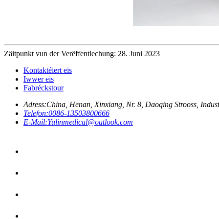
Zäitpunkt vun der Verëffentlechung: 28. Juni 2023
Kontaktéiert eis
Iwwer eis
Fabréckstour
Adress:
China, Henan, Xinxiang, Nr. 8, Daoqing Strooss, Indust
Telefon:
0086-13503800666
E-Mail:
Yulinmedical@outlook.com