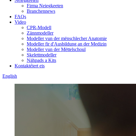
Neiegkeeten
Firma Neiegkeeten
Branchennews
FAQs
Video
CPR-Modell
Zännmodeller
Modeller vun der mënschlecher Anatomie
Modeller fir d'Ausbildung an der Medizin
Modeller vun der Mëttelschoul
Skelettmodeller
Nähpads a Kits
Kontaktéiert eis
English