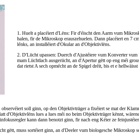
1. Huelt a placéiert d'Lëns: Fir d'éischt den Aarm vum Mikro
halen, fir de Mikroskop erauszehuelen. Dann placéiert en 7 c
lénks, an installéiert d'Okular an d'Objektivlëns.
2. D'Liicht upassen: Duerch d'Ajustéiere vum Konverter vum
mam Liichtlach ausgeriicht, an d'Apertur gëtt op eng méi grous
dat rietst A sech opmécht an de Spigel dréit, bis et e hellwäisst
i observéiert soll ginn, op den Objektivträger a fixéiert se mat der Klam
datt d'Objektivlëns lues a lues méi no beim Objektivträger kënnt, wäre
nfokusregler kann dann benotzt ginn, fir nach eng Kéier ze feinjustéier
t gëtt, muss sortéiert ginn, an d'Deeler vum biologesche Mikroskop so