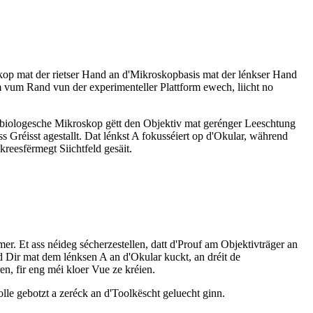
skop mat der rietser Hand an d'Mikroskopbasis mat der lénkser Hand
m vum Rand vun der experimenteller Plattform ewech, liicht no
 biologesche Mikroskop gëtt den Objektiv mat gerénger Leeschtung
s Gréisst agestallt. Dat lénkst A fokusséiert op d'Okular, während
 kreesfërmegt Siichtfeld gesäit.
mer. Et ass néideg sécherzestellen, datt d'Prouf am Objektivträger an
nd Dir mat dem lénksen A an d'Okular kuckt, an dréit de
en, fir eng méi kloer Vue ze kréien.
lle gebotzt a zeréck an d'Toolkëscht geluecht ginn.