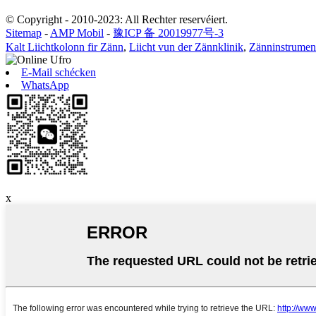
© Copyright - 2010-2023: All Rechter reservéiert.
Sitemap
-
AMP Mobil
-
豫ICP 备 20019977号-3
Kalt Liichtkolonn fir Zänn
,
Liicht vun der Zännklinik
,
Zänninstrumen
E-Mail schécken
WhatsApp
x