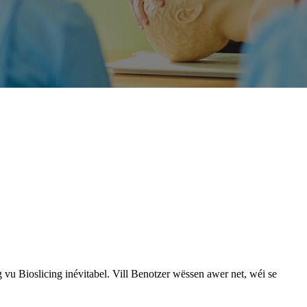
 vu Bioslicing inévitabel. Vill Benotzer wëssen awer net, wéi se