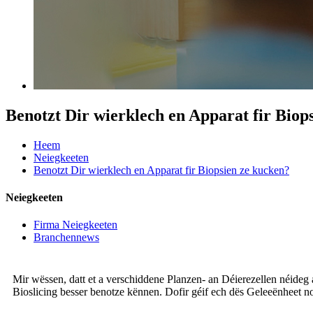
Benotzt Dir wierklech en Apparat fir Biop
Heem
Neiegkeeten
Benotzt Dir wierklech en Apparat fir Biopsien ze kucken?
Neiegkeeten
Firma Neiegkeeten
Branchennews
Mir wëssen, datt et a verschiddene Planzen- an Déierezellen néideg 
Bioslicing besser benotze kënnen. Dofir géif ech dës Geleeënheet notz