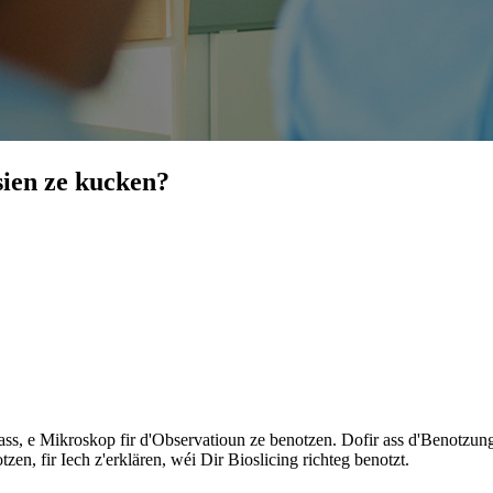
sien ze kucken?
ass, e Mikroskop fir d'Observatioun ze benotzen. Dofir ass d'Benotzung
en, fir Iech z'erklären, wéi Dir Bioslicing richteg benotzt.