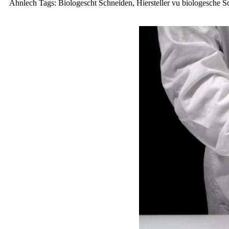
Ähnlech Tags: Biologescht Schneiden, Hiersteller vu biologesche S