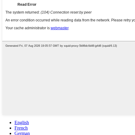
English
French
German