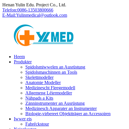
Henan Yulin Edu. Project Co., Ltd.
Telefon:
0086-13503800666
E-Mail:
Yulinmedical@outlook.com
Heem
Produkter
Spidolsmiwwelen an Ausrüstung
Spidolsmaschinnen an Tools
Skelettmodeller
Anatomie Modeller
Medizinescht Fleegemodell
Allgemeng Léiermodeller
Nähpads a Kits
Zänninstrumenter an Ausrüstung
Medizinesch Apparater an Instrumenter
Biologie-virbereet Objektträger an Accessoiren
Iwwer eis
Fabréckstour